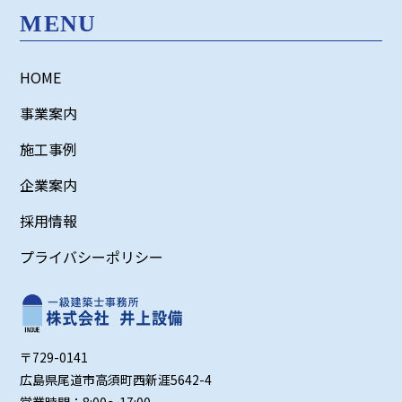
MENU
備
の
工
HOME
事・
事業案内
修
理
施工事例
｜
企業案内
井
採用情報
上
設
プライバシーポリシー
備
〒729-0141
広島県尾道市高須町西新涯5642-4
営業時間：8:00～17:00