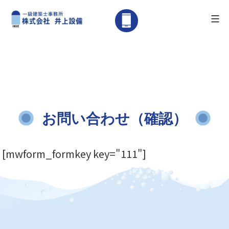
メニュー
広
島
県
コ
尾
ン
道
テ
市
ン
の
お問い合わせ（確認）
ツ
リ
へ
フ
[mwform_formkey key="111"]
ス
ォ
キ
ー
ッ
ム・
プ
水
道
設