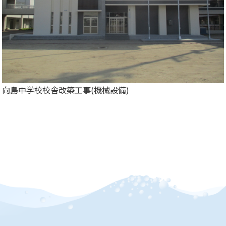
備
の
工
事・
修
理
向島中学校校舎改築工事(機械設備)
｜
井
上
設
備