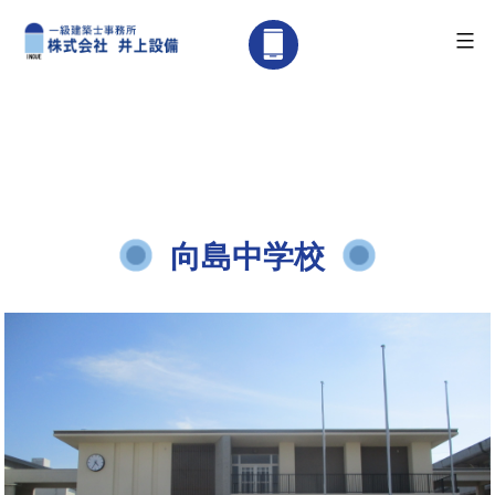
メニュー
広
島
県
コ
尾
ン
道
テ
市
ン
の
向島中学校
ツ
リ
へ
フ
ス
ォ
キ
ー
ッ
ム・
プ
水
道
設